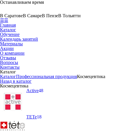
Останавливаем время
В Саратове
В Самаре
В Пензе
В Тольятти
☰
☰
Главная
Каталог
Обучение
Календарь занятий
Материалы
Акции
О компании
Отзывы
Вопросы
Контакты
Каталог
Каталог
Профессиональная продукция
Космецевтика
Назад в каталог
Космецевтика
Active
48
ТЕТе
18