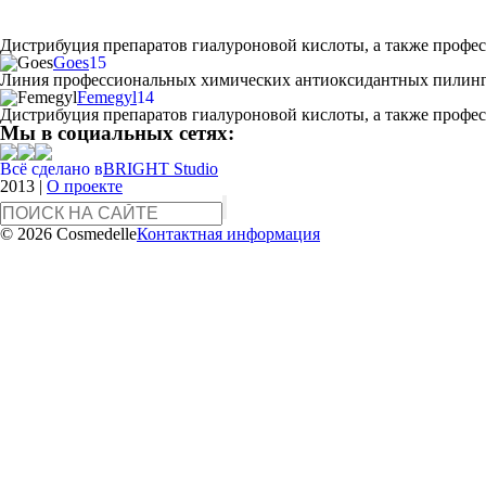
Дистрибуция препаратов гиалуроновой кислоты, а также професс
Goes
15
Линия профессиональных химических антиоксидантных пилинго
Femegyl
14
Дистрибуция препаратов гиалуроновой кислоты, а также професс
Мы в социальных сетях:
Всё сделано в
BRIGHT Studio
2013
|
О проекте
© 2026 Cosmedelle
Контактная информация