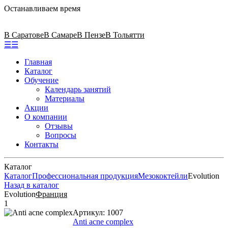
Останавливаем время
В Саратове
В Самаре
В Пензе
В Тольятти
☰
☰
Главная
Каталог
Обучение
Календарь занятий
Материалы
Акции
О компании
Отзывы
Вопросы
Контакты
Каталог
Каталог
Профессиональная продукция
Мезококтейли
Evolution
Назад в каталог
Evolution
Франция
1
Артикул:
1007
Anti acne complex