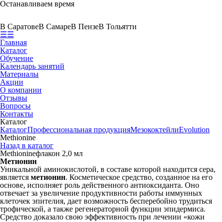
Останавливаем время
В Саратове
В Самаре
В Пензе
В Тольятти
☰
☰
Главная
Каталог
Обучение
Календарь занятий
Материалы
Акции
О компании
Отзывы
Вопросы
Контакты
Каталог
Каталог
Профессиональная продукция
Мезококтейли
Evolution
Methionine
Назад в каталог
Methionine
флакон 2,0 мл
Метионин
Уникальной аминокислотой, в составе которой находится сера,
является
метионин
. Косметическое средство, созданное на его
основе, исполняет роль действенного антиоксиданта. Оно
отвечает за увеличение продуктивности работы иммунных
клеточек эпителия, дает возможность бесперебойно трудиться
трофической, а также регенераторной функции эпидермиса.
Средство доказало свою эффективность при лечении «кожи