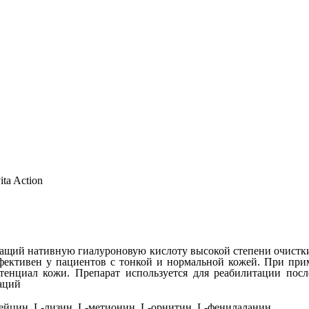
ita Action
ащий нативную гиалуроновую кислоту высокой степени очистки
фективен у пациентов с тонкой и нормальной кожей. При прим
енциал кожи. Препарат используется для реабилитации после
аций
лейцин, L-лизин, L-метионин, L-орнитин, L-фенилаланин