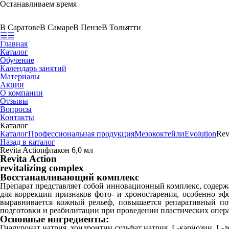
Останавливаем время
В Саратове
В Самаре
В Пензе
В Тольятти
☰
☰
Главная
Каталог
Обучение
Календарь занятий
Материалы
Акции
О компании
Отзывы
Вопросы
Контакты
Каталог
Каталог
Профессиональная продукция
Мезококтейли
Evolution
Rev
Назад в каталог
Revita Action
флакон 6,0 мл
Revita Action
revitalizing complex
Восстанавливающий комплекс
Препарат представляет собой инновационный комплекс, содерж
для коррекции признаков фото- и хроностарения, особенно эф
выравнивается кожный рельеф, повышается репаративный пот
подготовки и реабилитации при проведении пластических опер
Основные ингредиенты:
Гиалуронат натрия, хондроитин сульфат натрия, L-карнозин, L-