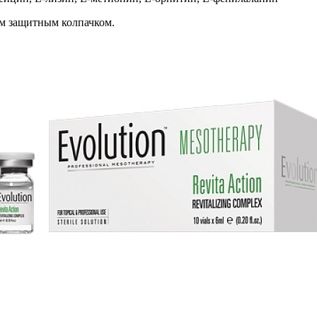
м защитным колпачком.