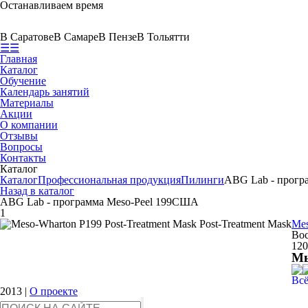
Останавливаем время
В Саратове
В Самаре
В Пензе
В Тольятти
☰
☰
Главная
Каталог
Обучение
Календарь занятий
Материалы
Акции
О компании
Отзывы
Вопросы
Контакты
Каталог
Каталог
Профессиональная продукция
Пилинги
ABG Lab - програ
Назад в каталог
ABG Lab - программа Meso-Peel 199
США
1
Mes
Во
120
Мы
Всё
2013
|
О проекте