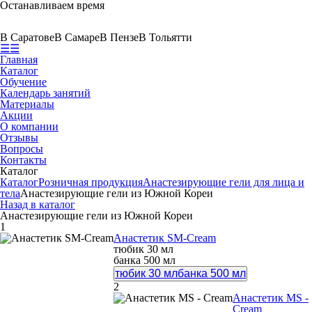
Останавливаем время
В Саратове
В Самаре
В Пензе
В Тольятти
☰
☰
Главная
Каталог
Обучение
Календарь занятий
Материалы
Акции
О компании
Отзывы
Вопросы
Контакты
Каталог
Каталог
Розничная продукция
Анастезирующие гели для лица и
тела
Анастезирующие гели из Южной Кореи
Назад в каталог
Анастезирующие гели из Южной Кореи
1
Анастетик SM-Cream
тюбик 30 мл
банка 500 мл
тюбик 30 мл
банка 500 мл
2
Анастетик MS -
Cream