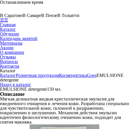
Останавливаем время
В Саратове
В Самаре
В Пензе
В Тольятти
☰
☰
Главная
Каталог
Обучение
Календарь занятий
Материалы
Акции
О компании
Отзывы
Вопросы
Контакты
Каталог
Каталог
Розничная продукция
Космецевтика
Goes
EMULSIONE
detergente
Назад в каталог
EMULSIONE detergente
150 мл.
Описание
Мягкая деликатная жидкая кристаллическая эмульсия для
ежедневного очищения и лечения кожи. Разработана специально
для чувствительной кожи, склонной к раздражению,
покраснению и шелушению. Механизм действия эмульсии
идентичен физиологическому очешению кожи, подходит для
снятия макияжа.