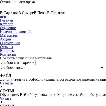
Останавливаем время
В Саратове
В Самаре
В Пензе
В Тольятти
☰
☰
Главная
Каталог
Обучение
Календарь занятий
Материалы
Акции
О компании
Отзывы
Вопросы
Контакты
Показать обучающие материалы
1
ФАЙЛ
Дополнительна профессиональная программа повышения квали
Скачать
2
СТАТЬЯ
Обучнение: Всё о ботулотоксинах. Мировое семейство ботулот
Читать
3
СТАТЬЯ